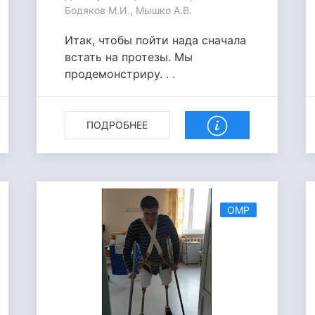
Бодяков М.И., Мышко А.В.
Итак, чтобы пойти нада сначала
встать на протезы. Мы
продемонстриру. . .
ПОДРОБНЕЕ
ОМР